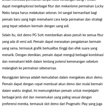
dapat mengeksplorasi berbagai fitur dan mekanisme permainan Lucky
Neko tanpa harus melakukan setoran. Ini sangat bermanfaat bagi
pemain baru yang ingin memahami cara kerja permainan dan strategi
yang tepat sebelum bermain dengan uang asli.
Selain itu, slot demo PG Soft memberikan akses penuh ke semua fitur
yang ada di versi asli. Pemain dapat merasakan pengalaman bermain
yang sama, termasuk grafik berkualitas tinggi dan efek suara yang
menarik. Dengan demikian, pemain dapat menguji berbagai kombinasi
dan memahami lebih dalam tentang potensi kemenangan sebelum
melangkah ke permainan sebenarnya.
Keunggulan lainnya adalah kemudahan dalam mengakses akun demo.
Pemain dapat dengan cepat membuat akun demo dan mulai bermain
dalam waktu singkat. Ini memungkinkan pemain untuk menjelajahi
berbagai jenis slot dan menemukan yang paling sesuai dengan
preferensi mereka, termasuk slot demo dari Pragmatic Play yang juga