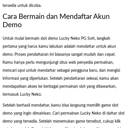
tersedia untuk dicoba.
Cara Bermain dan Mendaftar Akun
Demo
Untuk mulai bermain slot demo Lucky Neko PG Soft, langkah
pertama yang harus kamu lakukan adalah mendaftar untuk akun
demo. Proses pendaftaran ini biasanya sangat mudah dan cepat.
Kamu hanya perlu mengunjungi situs web penyedia permainan,
mencari opsi untuk mendaftar sebagai pengguna baru, dan mengisi
informasi yang diperlukan. Setelah pendaftaran selesai, kamu akan
mendapatkan akses ke berbagai permainan slot yang ditawarkan,
termasuk Lucky Neko.
Setelah berhasil mendaftar, kamu bisa langsung memilih game slot
demo yang ingin dimainkan. Cari permainan Lucky Neko di daftar slot
demo yang tersedia. Setelah menemukan game tersebut, cukup klik