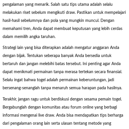
pengalaman yang menarik. Salah satu tips utama adalah selalu
melakukan riset sebelum mengikuti draw. Pastikan untuk mempelajari
hasil-hasil sebelumnya dan pola yang mungkin muncul. Dengan
memahami tren, Anda dapat membuat keputusan yang lebih cerdas
dalam memilih angka taruhan.
Strategi lain yang bisa diterapkan adalah mengatur anggaran Anda
dengan bijak. Tentukan seberapa banyak Anda bersedia untuk
bertaruh dan jangan melebihi batas tersebut. Ini penting agar Anda
dapat menikmati permainan tanpa merasa tertekan secara finansial.
Selalu ingat bahwa togel adalah permainan keberuntungan, jadi
bersenang-senanglah tanpa menaruh semua harapan pada hasilnya.
Terakhir, jangan ragu untuk berdiskusi dengan sesama pemain togel.
Bergabunglah dengan komunitas atau forum online yang berbagi
informasi mengenai live draw. Anda bisa mendapatkan tips berharga
dari pengalaman orang lain serta ulasan tentang metode yang