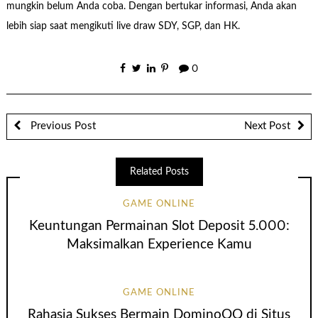
mungkin belum Anda coba. Dengan bertukar informasi, Anda akan
lebih siap saat mengikuti live draw SDY, SGP, dan HK.
0
Previous Post
Next Post
Related Posts
GAME ONLINE
Keuntungan Permainan Slot Deposit 5.000:
Maksimalkan Experience Kamu
GAME ONLINE
Rahasia Sukses Bermain DominoQQ di Situs