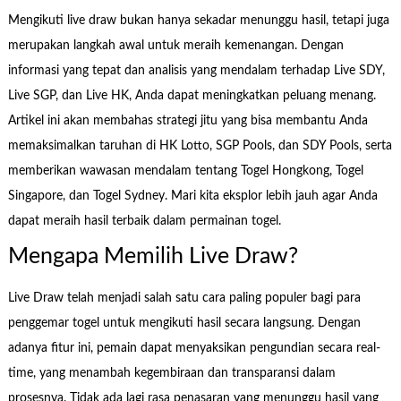
Mengikuti live draw bukan hanya sekadar menunggu hasil, tetapi juga
merupakan langkah awal untuk meraih kemenangan. Dengan
informasi yang tepat dan analisis yang mendalam terhadap Live SDY,
Live SGP, dan Live HK, Anda dapat meningkatkan peluang menang.
Artikel ini akan membahas strategi jitu yang bisa membantu Anda
memaksimalkan taruhan di HK Lotto, SGP Pools, dan SDY Pools, serta
memberikan wawasan mendalam tentang Togel Hongkong, Togel
Singapore, dan Togel Sydney. Mari kita eksplor lebih jauh agar Anda
dapat meraih hasil terbaik dalam permainan togel.
Mengapa Memilih Live Draw?
Live Draw telah menjadi salah satu cara paling populer bagi para
penggemar togel untuk mengikuti hasil secara langsung. Dengan
adanya fitur ini, pemain dapat menyaksikan pengundian secara real-
time, yang menambah kegembiraan dan transparansi dalam
prosesnya. Tidak ada lagi rasa penasaran yang menunggu hasil yang