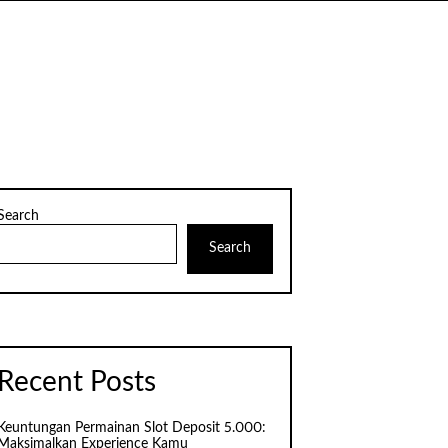
Search
Search
Recent Posts
Keuntungan Permainan Slot Deposit 5.000:
Maksimalkan Experience Kamu