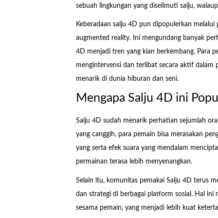
sebuah lingkungan yang diselimuti salju, walau
Keberadaan salju 4D pun dipopulerkan melalui 
augmented reality. Ini mengundang banyak perha
4D menjadi tren yang kian berkembang. Para pe
mengintervensi dan terlibat secara aktif dalam
menarik di dunia hiburan dan seni.
Mengapa Salju 4D ini Popu
Salju 4D sudah menarik perhatian sejumlah or
yang canggih, para pemain bisa merasakan pen
yang serta efek suara yang mendalam mencipt
permainan terasa lebih menyenangkan.
Selain itu, komunitas pemakai Salju 4D terus m
dan strategi di berbagai platform sosial. Hal 
sesama pemain, yang menjadi lebih kuat keterta