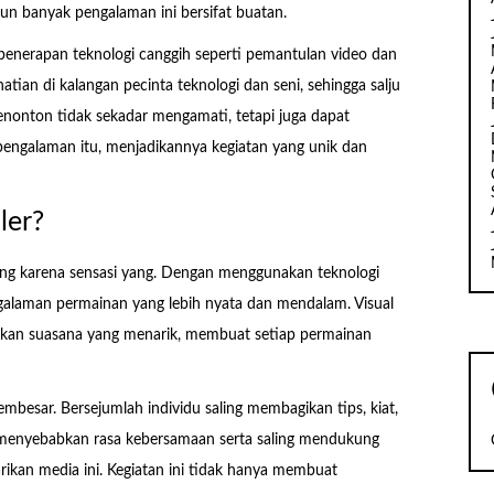
pun banyak pengalaman ini bersifat buatan.
penerapan teknologi canggih seperti pemantulan video dan
tian di kalangan pecinta teknologi dan seni, sehingga salju
nonton tidak sekadar mengamati, tetapi juga dapat
 pengalaman itu, menjadikannya kegiatan yang unik dan
ler?
ang karena sensasi yang. Dengan menggunakan teknologi
galaman permainan yang lebih nyata dan mendalam. Visual
akan suasana yang menarik, membuat setiap permainan
embesar. Bersejumlah individu saling membagikan tips, kiat,
ini menyebabkan rasa kebersamaan serta saling mendukung
rikan media ini. Kegiatan ini tidak hanya membuat