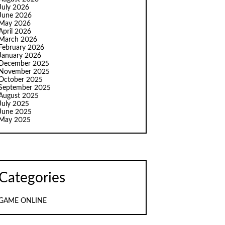
July 2026
June 2026
May 2026
April 2026
March 2026
February 2026
January 2026
December 2025
November 2025
October 2025
September 2025
August 2025
July 2025
June 2025
May 2025
Categories
GAME ONLINE