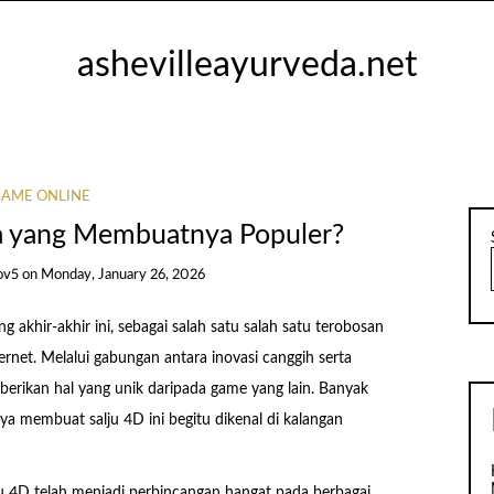
ashevilleayurveda.net
AME ONLINE
a yang Membuatnya Populer?
ov5
on
Monday, January 26, 2026
g akhir-akhir ini, sebagai salah satu salah satu terobosan
net. Melalui gabungan antara inovasi canggih serta
berikan hal yang unik daripada game yang lain. Banyak
a membuat salju 4D ini begitu dikenal di kalangan
u 4D telah menjadi perbincangan hangat pada berbagai