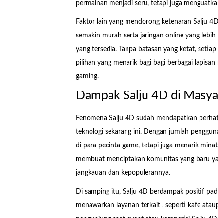
permainan menjadi seru, tetapi juga menguatkan 
Faktor lain yang mendorong ketenaran Salju 4D
semakin murah serta jaringan online yang lebih
yang tersedia. Tanpa batasan yang ketat, seti
pilihan yang menarik bagi bagi berbagai lapis
gaming.
Dampak Salju 4D di Masya
Fenomena Salju 4D sudah mendapatkan perhati
teknologi sekarang ini. Dengan jumlah penggu
di para pecinta game, tetapi juga menarik minat
membuat menciptakan komunitas yang baru yang
jangkauan dan kepopulerannya.
Di samping itu, Salju 4D berdampak positif pa
menawarkan layanan terkait , seperti kafe ata