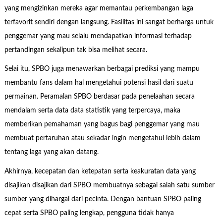
yang mengizinkan mereka agar memantau perkembangan laga
terfavorit sendiri dengan langsung. Fasilitas ini sangat berharga untuk
penggemar yang mau selalu mendapatkan informasi terhadap
pertandingan sekalipun tak bisa melihat secara.
Selai itu, SPBO juga menawarkan berbagai prediksi yang mampu
membantu fans dalam hal mengetahui potensi hasil dari suatu
permainan. Peramalan SPBO berdasar pada penelaahan secara
mendalam serta data data statistik yang terpercaya, maka
memberikan pemahaman yang bagus bagi penggemar yang mau
membuat pertaruhan atau sekadar ingin mengetahui lebih dalam
tentang laga yang akan datang.
Akhirnya, kecepatan dan ketepatan serta keakuratan data yang
disajikan disajikan dari SPBO membuatnya sebagai salah satu sumber
sumber yang dihargai dari pecinta. Dengan bantuan SPBO paling
cepat serta SPBO paling lengkap, pengguna tidak hanya