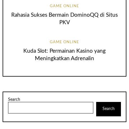
GAME ONLINE
Rahasia Sukses Bermain DominoQQ di Situs
PKV
GAME ONLINE
Kuda Slot: Permainan Kasino yang
Meningkatkan Adrenalin
Search
Search