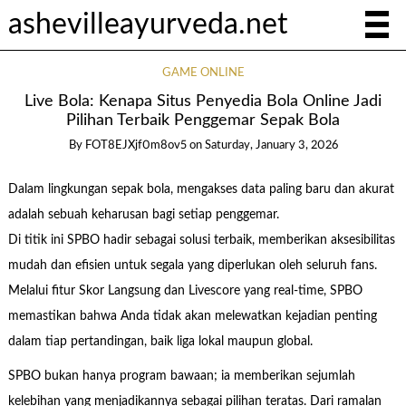
ashevilleayurveda.net
GAME ONLINE
Live Bola: Kenapa Situs Penyedia Bola Online Jadi
Pilihan Terbaik Penggemar Sepak Bola
By
FOT8EJXjf0m8ov5
on
Saturday, January 3, 2026
Dalam lingkungan sepak bola, mengakses data paling baru dan akurat
adalah sebuah keharusan bagi setiap penggemar.
Di titik ini SPBO hadir sebagai solusi terbaik, memberikan aksesibilitas
mudah dan efisien untuk segala yang diperlukan oleh seluruh fans.
Melalui fitur Skor Langsung dan Livescore yang real-time, SPBO
memastikan bahwa Anda tidak akan melewatkan kejadian penting
dalam tiap pertandingan, baik liga lokal maupun global.
SPBO bukan hanya program bawaan; ia memberikan sejumlah
kelebihan yang menjadikannya sebagai pilihan teratas. Dari ramalan