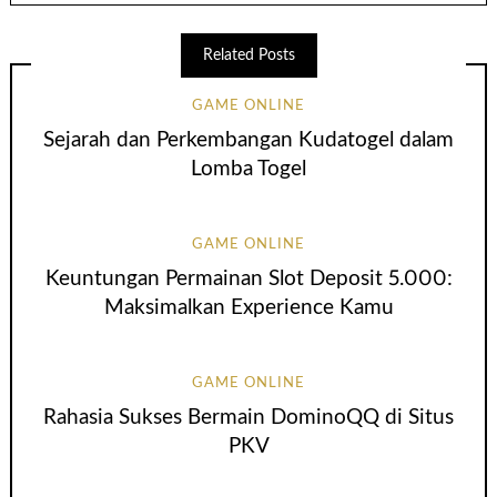
Related Posts
GAME ONLINE
Sejarah dan Perkembangan Kudatogel dalam
Lomba Togel
GAME ONLINE
Keuntungan Permainan Slot Deposit 5.000:
Maksimalkan Experience Kamu
GAME ONLINE
Rahasia Sukses Bermain DominoQQ di Situs
PKV