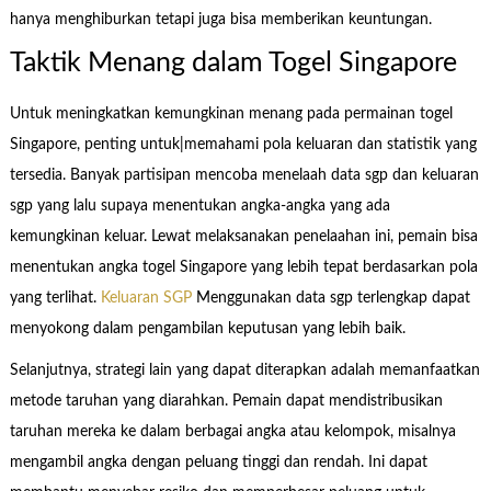
hanya menghiburkan tetapi juga bisa memberikan keuntungan.
Taktik Menang dalam Togel Singapore
Untuk meningkatkan kemungkinan menang pada permainan togel
Singapore, penting untuk|memahami pola keluaran dan statistik yang
tersedia. Banyak partisipan mencoba menelaah data sgp dan keluaran
sgp yang lalu supaya menentukan angka-angka yang ada
kemungkinan keluar. Lewat melaksanakan penelaahan ini, pemain bisa
menentukan angka togel Singapore yang lebih tepat berdasarkan pola
yang terlihat.
Keluaran SGP
Menggunakan data sgp terlengkap dapat
menyokong dalam pengambilan keputusan yang lebih baik.
Selanjutnya, strategi lain yang dapat diterapkan adalah memanfaatkan
metode taruhan yang diarahkan. Pemain dapat mendistribusikan
taruhan mereka ke dalam berbagai angka atau kelompok, misalnya
mengambil angka dengan peluang tinggi dan rendah. Ini dapat