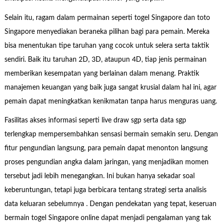
Selain itu, ragam dalam permainan seperti togel Singapore dan toto
Singapore menyediakan beraneka pilihan bagi para pemain. Mereka
bisa menentukan tipe taruhan yang cocok untuk selera serta taktik
sendiri. Baik itu taruhan 2D, 3D, ataupun 4D, tiap jenis permainan
memberikan kesempatan yang berlainan dalam menang. Praktik
manajemen keuangan yang baik juga sangat krusial dalam hal ini, agar
pemain dapat meningkatkan kenikmatan tanpa harus menguras uang.
Fasilitas akses informasi seperti live draw sgp serta data sgp
terlengkap mempersembahkan sensasi bermain semakin seru. Dengan
fitur pengundian langsung, para pemain dapat menonton langsung
proses pengundian angka dalam jaringan, yang menjadikan momen
tersebut jadi lebih menegangkan. Ini bukan hanya sekadar soal
keberuntungan, tetapi juga berbicara tentang strategi serta analisis
data keluaran sebelumnya . Dengan pendekatan yang tepat, keseruan
bermain togel Singapore online dapat menjadi pengalaman yang tak