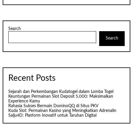
Search
Search
Recent Posts
Sejarah dan Perkembangan Kudatogel dalam Lomba Togel
Keuntungan Permainan Slot Deposit 5.000: Maksimalkan
Experience Kamu
Rahasia Sukses Bermain DominoQQ di Situs PKV
Kuda Slot: Permainan Kasino yang Meningkatkan Adrenalin
Salju4D: Platform Inovatif untuk Taruhan Digital