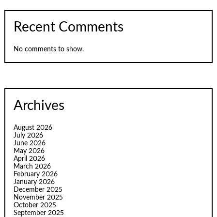
Recent Comments
No comments to show.
Archives
August 2026
July 2026
June 2026
May 2026
April 2026
March 2026
February 2026
January 2026
December 2025
November 2025
October 2025
September 2025