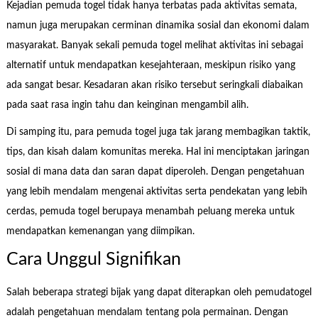
Kejadian pemuda togel tidak hanya terbatas pada aktivitas semata,
namun juga merupakan cerminan dinamika sosial dan ekonomi dalam
masyarakat. Banyak sekali pemuda togel melihat aktivitas ini sebagai
alternatif untuk mendapatkan kesejahteraan, meskipun risiko yang
ada sangat besar. Kesadaran akan risiko tersebut seringkali diabaikan
pada saat rasa ingin tahu dan keinginan mengambil alih.
Di samping itu, para pemuda togel juga tak jarang membagikan taktik,
tips, dan kisah dalam komunitas mereka. Hal ini menciptakan jaringan
sosial di mana data dan saran dapat diperoleh. Dengan pengetahuan
yang lebih mendalam mengenai aktivitas serta pendekatan yang lebih
cerdas, pemuda togel berupaya menambah peluang mereka untuk
mendapatkan kemenangan yang diimpikan.
Cara Unggul Signifikan
Salah beberapa strategi bijak yang dapat diterapkan oleh pemudatogel
adalah pengetahuan mendalam tentang pola permainan. Dengan