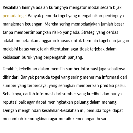
Kesalahan lainnya adalah kurangnya mengatur modal secara bijak.
pemudatogel
Banyak pemuda togel yang mengabaikan pentingnya
manajemen keuangan. Mereka sering membelanjakan jumlah besar
tanpa mempertimbangkan risiko yang ada. Strategi yang cerdas
adalah menetapkan anggaran khusus untuk bermain togel dan jangan
melebihi batas yang telah ditentukan agar tidak terjebak dalam
kebiasaan buruk yang berpengaruh panjang.
Terakhir, kekeliruan dalam memilih sumber informasi juga sebaiknya
dihindari. Banyak pemuda togel yang sering menerima informasi dari
sumber yang terpercaya, yang seringkali memberikan prediksi palsu.
Sebaiknya, carilah informasi dari sumber yang kredibel dan punya
reputasi baik agar dapat meningkatkan peluang dalam menang.
Dengan menghindari kesalahan-kesalahan ini, pemuda togel dapat
menambah kemungkinan agar meraih kemenangan besar.