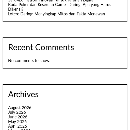
Salju4D: Platform Inovatif untuk Taruhan Digital
Kuda Poker dan Keseruan Games Daring: Apa yang Harus
Dikenal?
Lotere Daring: Menyingkap Mitos dan Fakta Menawan
Recent Comments
No comments to show.
Archives
August 2026
July 2026
June 2026
May 2026
April 2026