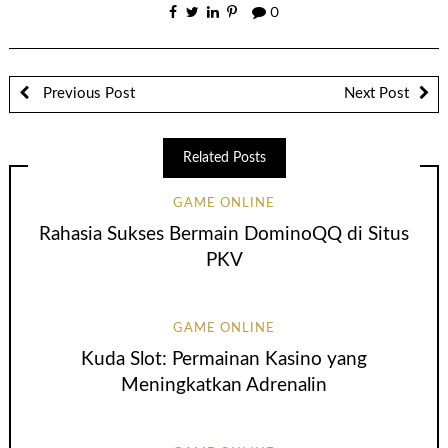
0
Previous Post
Next Post
Related Posts
GAME ONLINE
Rahasia Sukses Bermain DominoQQ di Situs
PKV
GAME ONLINE
Kuda Slot: Permainan Kasino yang
Meningkatkan Adrenalin