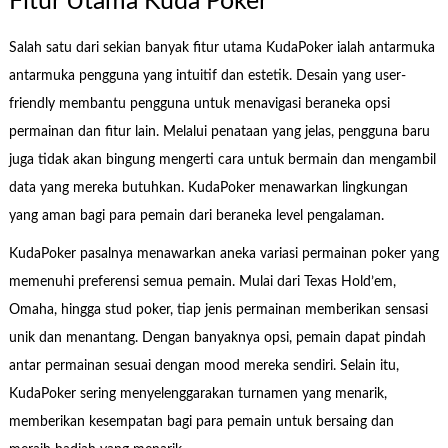
Fitur Utama Kuda Poker
Salah satu dari sekian banyak fitur utama KudaPoker ialah antarmuka
antarmuka pengguna yang intuitif dan estetik. Desain yang user-
friendly membantu pengguna untuk menavigasi beraneka opsi
permainan dan fitur lain. Melalui penataan yang jelas, pengguna baru
juga tidak akan bingung mengerti cara untuk bermain dan mengambil
data yang mereka butuhkan. KudaPoker menawarkan lingkungan
yang aman bagi para pemain dari beraneka level pengalaman.
KudaPoker pasalnya menawarkan aneka variasi permainan poker yang
memenuhi preferensi semua pemain. Mulai dari Texas Hold’em,
Omaha, hingga stud poker, tiap jenis permainan memberikan sensasi
unik dan menantang. Dengan banyaknya opsi, pemain dapat pindah
antar permainan sesuai dengan mood mereka sendiri. Selain itu,
KudaPoker sering menyelenggarakan turnamen yang menarik,
memberikan kesempatan bagi para pemain untuk bersaing dan