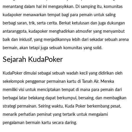
menantang dalam hal ini mengasyikkan. Di samping itu, komunitas
kudapoker menawarkan tempat bagi para pemain untuk saling
berbagi saran, trik, serta cerita. Berkat ketulusan dan juga dukungan
antaranggota, kudapoker menghadirkan atmosfer yang menyambut
baik dan inklusif, yang menjadikannya lebih dari sekadar sebuah arena
bermain, akan tetapi juga sebuah komunitas yang solid.
Sejarah KudaPoker
KudaPoker dimulai sebagai sebuah wadah kecil yang didirikan oleh
sekelompok penggemar permainan kartu di Tanah Air. Mereka
memiliki visi untuk menciptakan tempat di mana para pemain dari
berbagai latar belakang dapat berkumpul, bersaing, dan membagikan
strategi permainan. Seiring waktu, Kuda Poker berkembang pesat,
menarik perhatian peminat yang tertarik untuk mengalami
pengalaman bermain kartu secara daring.