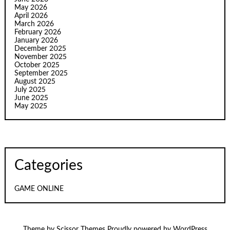
May 2026
April 2026
March 2026
February 2026
January 2026
December 2025
November 2025
October 2025
September 2025
August 2025
July 2025
June 2025
May 2025
Categories
GAME ONLINE
Theme by
Scissor Themes
Proudly powered by
WordPress