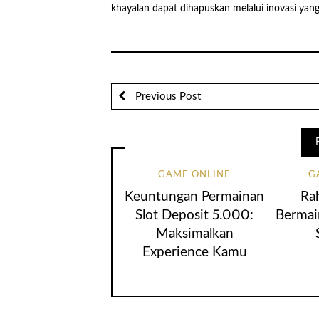
khayalan dapat dihapuskan melalui inovasi yang 
Previous Post
GAME ONLINE
G
Keuntungan Permainan
Ra
Slot Deposit 5.000:
Berma
Maksimalkan
Experience Kamu