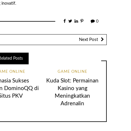
inovatif.
0
Next Post
Related Posts
AME ONLINE
GAME ONLINE
hasia Sukses
Kuda Slot: Permainan
in DominoQQ di
Kasino yang
Situs PKV
Meningkatkan
Adrenalin