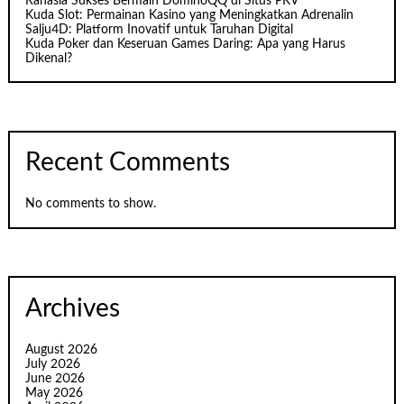
Rahasia Sukses Bermain DominoQQ di Situs PKV
Kuda Slot: Permainan Kasino yang Meningkatkan Adrenalin
Salju4D: Platform Inovatif untuk Taruhan Digital
Kuda Poker dan Keseruan Games Daring: Apa yang Harus
Dikenal?
Recent Comments
No comments to show.
Archives
August 2026
July 2026
June 2026
May 2026