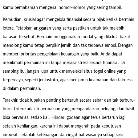
kamu pemahaman mengenai nomor-nomor yang sering tampil.
Kemudian, krusial agar mengelola finansial secara bijak ketika bermain
lotere. Tetapkan anggaran yang serta pastikan untuk tak melebihi
batasan tersebut. Bermain menggunakan modal yang dikelola bakal
menolong kamu tetap berpikir jernih dan tak terbawa emosi. Dengan
memberi prioritas pengelolaan keuangan yang baik, Anda dapat
menikmati permainan ini tanpa merasa stress secara finansial. Di
samping itu, jangan lupa untuk menyeleksi situs togel online yang
terpercaya, seperti jeniustoto, agar menjamin keamanan dan fairness
di dalam permainan.
Terakhir, tidak lupakan penting bertaruh secara sabar dan tak terburu-
buru. Lotere adalah permainan yang mengandalkan peluang, dan hasil
bisa bervariasi setiap kali. Hindari godaan agar terus bertaruh lagi
setelah kehilangan, karena ini dapat mengarah pada keputusan
impulsif. Tetaplah ketenangan dan ingat bahwasanya setiap sesi