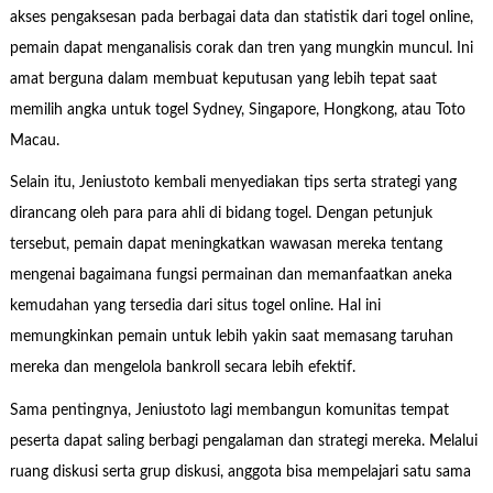
akses pengaksesan pada berbagai data dan statistik dari togel online,
pemain dapat menganalisis corak dan tren yang mungkin muncul. Ini
amat berguna dalam membuat keputusan yang lebih tepat saat
memilih angka untuk togel Sydney, Singapore, Hongkong, atau Toto
Macau.
Selain itu, Jeniustoto kembali menyediakan tips serta strategi yang
dirancang oleh para para ahli di bidang togel. Dengan petunjuk
tersebut, pemain dapat meningkatkan wawasan mereka tentang
mengenai bagaimana fungsi permainan dan memanfaatkan aneka
kemudahan yang tersedia dari situs togel online. Hal ini
memungkinkan pemain untuk lebih yakin saat memasang taruhan
mereka dan mengelola bankroll secara lebih efektif.
Sama pentingnya, Jeniustoto lagi membangun komunitas tempat
peserta dapat saling berbagi pengalaman dan strategi mereka. Melalui
ruang diskusi serta grup diskusi, anggota bisa mempelajari satu sama