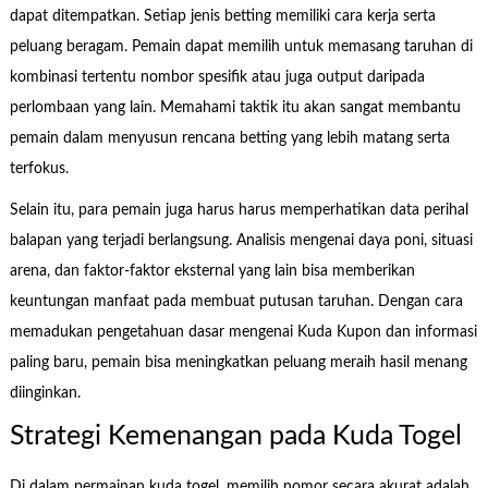
dapat ditempatkan. Setiap jenis betting memiliki cara kerja serta
peluang beragam. Pemain dapat memilih untuk memasang taruhan di
kombinasi tertentu nombor spesifik atau juga output daripada
perlombaan yang lain. Memahami taktik itu akan sangat membantu
pemain dalam menyusun rencana betting yang lebih matang serta
terfokus.
Selain itu, para pemain juga harus harus memperhatikan data perihal
balapan yang terjadi berlangsung. Analisis mengenai daya poni, situasi
arena, dan faktor-faktor eksternal yang lain bisa memberikan
keuntungan manfaat pada membuat putusan taruhan. Dengan cara
memadukan pengetahuan dasar mengenai Kuda Kupon dan informasi
paling baru, pemain bisa meningkatkan peluang meraih hasil menang
diinginkan.
Strategi Kemenangan pada Kuda Togel
Di dalam permainan kuda togel, memilih nomor secara akurat adalah