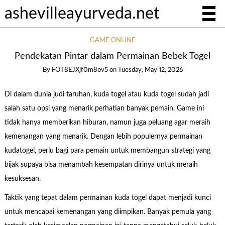
ashevilleayurveda.net
GAME ONLINE
Pendekatan Pintar dalam Permainan Bebek Togel
By
FOT8EJXjf0m8ov5
on
Tuesday, May 12, 2026
Di dalam dunia judi taruhan, kuda togel atau kuda togel sudah jadi
salah satu opsi yang menarik perhatian banyak pemain. Game ini
tidak hanya memberikan hiburan, namun juga peluang agar meraih
kemenangan yang menarik. Dengan lebih populernya permainan
kudatogel, perlu bagi para pemain untuk membangun strategi yang
bijak supaya bisa menambah kesempatan dirinya untuk meraih
kesuksesan.
Taktik yang tepat dalam permainan kuda togel dapat menjadi kunci
untuk mencapai kemenangan yang diimpikan. Banyak pemula yang