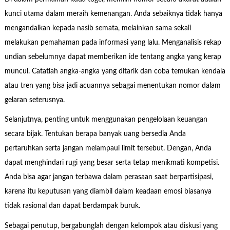
kunci utama dalam meraih kemenangan. Anda sebaiknya tidak hanya
mengandalkan kepada nasib semata, melainkan sama sekali
melakukan pemahaman pada informasi yang lalu. Menganalisis rekap
undian sebelumnya dapat memberikan ide tentang angka yang kerap
muncul. Catatlah angka-angka yang ditarik dan coba temukan kendala
atau tren yang bisa jadi acuannya sebagai menentukan nomor dalam
gelaran seterusnya.
Selanjutnya, penting untuk menggunakan pengelolaan keuangan
secara bijak. Tentukan berapa banyak uang bersedia Anda
pertaruhkan serta jangan melampaui limit tersebut. Dengan, Anda
dapat menghindari rugi yang besar serta tetap menikmati kompetisi.
Anda bisa agar jangan terbawa dalam perasaan saat berpartisipasi,
karena itu keputusan yang diambil dalam keadaan emosi biasanya
tidak rasional dan dapat berdampak buruk.
Sebagai penutup, bergabunglah dengan kelompok atau diskusi yang