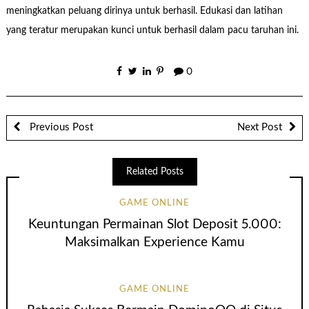
meningkatkan peluang dirinya untuk berhasil. Edukasi dan latihan
yang teratur merupakan kunci untuk berhasil dalam pacu taruhan ini.
0
Previous Post
Next Post
Related Posts
GAME ONLINE
Keuntungan Permainan Slot Deposit 5.000:
Maksimalkan Experience Kamu
GAME ONLINE