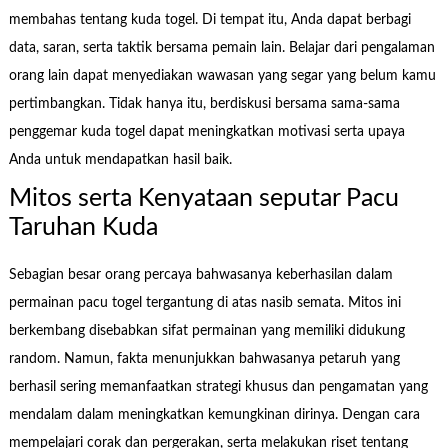
membahas tentang kuda togel. Di tempat itu, Anda dapat berbagi
data, saran, serta taktik bersama pemain lain. Belajar dari pengalaman
orang lain dapat menyediakan wawasan yang segar yang belum kamu
pertimbangkan. Tidak hanya itu, berdiskusi bersama sama-sama
penggemar kuda togel dapat meningkatkan motivasi serta upaya
Anda untuk mendapatkan hasil baik.
Mitos serta Kenyataan seputar Pacu
Taruhan Kuda
Sebagian besar orang percaya bahwasanya keberhasilan dalam
permainan pacu togel tergantung di atas nasib semata. Mitos ini
berkembang disebabkan sifat permainan yang memiliki didukung
random. Namun, fakta menunjukkan bahwasanya petaruh yang
berhasil sering memanfaatkan strategi khusus dan pengamatan yang
mendalam dalam meningkatkan kemungkinan dirinya. Dengan cara
mempelajari corak dan pergerakan, serta melakukan riset tentang