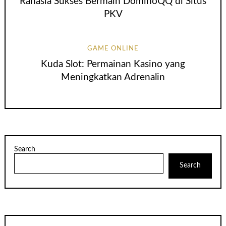
Rahasia Sukses Bermain DominoQQ di Situs
PKV
GAME ONLINE
Kuda Slot: Permainan Kasino yang
Meningkatkan Adrenalin
Search
Search