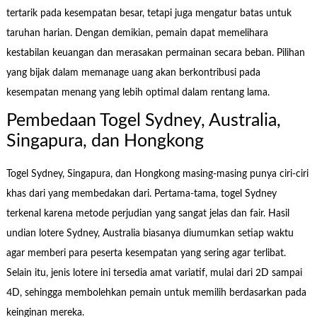
tertarik pada kesempatan besar, tetapi juga mengatur batas untuk
taruhan harian. Dengan demikian, pemain dapat memelihara
kestabilan keuangan dan merasakan permainan secara beban. Pilihan
yang bijak dalam memanage uang akan berkontribusi pada
kesempatan menang yang lebih optimal dalam rentang lama.
Pembedaan Togel Sydney, Australia,
Singapura, dan Hongkong
Togel Sydney, Singapura, dan Hongkong masing-masing punya ciri-ciri
khas dari yang membedakan dari. Pertama-tama, togel Sydney
terkenal karena metode perjudian yang sangat jelas dan fair. Hasil
undian lotere Sydney, Australia biasanya diumumkan setiap waktu
agar memberi para peserta kesempatan yang sering agar terlibat.
Selain itu, jenis lotere ini tersedia amat variatif, mulai dari 2D sampai
4D, sehingga membolehkan pemain untuk memilih berdasarkan pada
keinginan mereka.