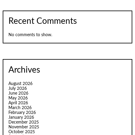
Recent Comments
No comments to show.
Archives
August 2026
July 2026
June 2026
May 2026
April 2026
March 2026
February 2026
January 2026
December 2025
November 2025
October 2025