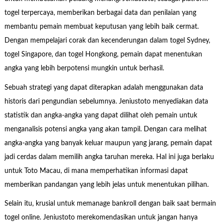
togel terpercaya, memberikan berbagai data dan penilaian yang
membantu pemain membuat keputusan yang lebih baik cermat.
Dengan mempelajari corak dan kecenderungan dalam togel Sydney,
togel Singapore, dan togel Hongkong, pemain dapat menentukan
angka yang lebih berpotensi mungkin untuk berhasil.
Sebuah strategi yang dapat diterapkan adalah menggunakan data
historis dari pengundian sebelumnya. Jeniustoto menyediakan data
statistik dan angka-angka yang dapat dilihat oleh pemain untuk
menganalisis potensi angka yang akan tampil. Dengan cara melihat
angka-angka yang banyak keluar maupun yang jarang, pemain dapat
jadi cerdas dalam memilih angka taruhan mereka. Hal ini juga berlaku
untuk Toto Macau, di mana memperhatikan informasi dapat
memberikan pandangan yang lebih jelas untuk menentukan pilihan.
Selain itu, krusial untuk memanage bankroll dengan baik saat bermain
togel online. Jeniustoto merekomendasikan untuk jangan hanya