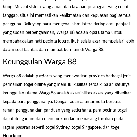
Kong. Melalui sistem yang aman dan layanan pelanggan yang cepat
tanggap, situs ini memastikan kenikmatan dan kepuasan bagi semua
pengguna. Baik yang baru mengenal alam lotere daring atau penjudi
yang sudah berpengalaman, Warga 88 adalah opsi utama untuk
membahagiakan hati pecinta lotere. Ikuti selalu agar mempelajari lebih
dalam soal fasilitas dan manfaat bermain di Warga 88.
Keunggulan Warga 88
Warga 88 adalah platform yang menawarkan provides berbagai jenis
permainan togel online yang memiliki kualitas terbaik. Salah satunya
keunggulan utama Warga88 adalah aksesibilitas akses yang diberikan
kepada para penggunanya. Dengan adanya antarmuka berbasis
ramah pengguna dan panduan yang sederhana, para pecinta togel
dapat dengan mudah menemukan dan memasang taruhan pada
ragam pasaran seperti togel Sydney, togel Singapore, dan togel
Hongkong.