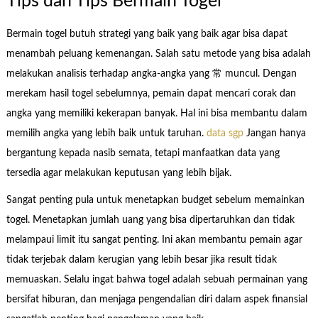
Tips dan Tips Bermain Togel
Bermain togel butuh strategi yang baik yang baik agar bisa dapat
menambah peluang kemenangan. Salah satu metode yang bisa adalah
melakukan analisis terhadap angka-angka yang 常 muncul. Dengan
merekam hasil togel sebelumnya, pemain dapat mencari corak dan
angka yang memiliki kekerapan banyak. Hal ini bisa membantu dalam
memilih angka yang lebih baik untuk taruhan.
data sgp
Jangan hanya
bergantung kepada nasib semata, tetapi manfaatkan data yang
tersedia agar melakukan keputusan yang lebih bijak.
Sangat penting pula untuk menetapkan budget sebelum memainkan
togel. Menetapkan jumlah uang yang bisa dipertaruhkan dan tidak
melampaui limit itu sangat penting. Ini akan membantu pemain agar
tidak terjebak dalam kerugian yang lebih besar jika result tidak
memuaskan. Selalu ingat bahwa togel adalah sebuah permainan yang
bersifat hiburan, dan menjaga pengendalian diri dalam aspek finansial