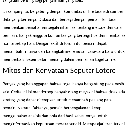
sangatlah penting bagi pengalaman yang baik.
Di samping itu, bergabung dengan komunitas online bisa jadi sumber
data yang berharga. Diskusi dan berbagi dengan pemain lain bisa
memberikan pemahaman segala informasi tentang metode dan cara
bermain. Banyak anggota komunitas yang berbagi tips dan membahas
nomor setiap hari. Dengan aktif di forum itu, pemain dapat
menambah ilmunya dan barangkali menemukan cara-cara baru untuk
memperbaiki kesempatan menang dalam permainan togel online.
Mitos dan Kenyataan Seputar Lotere
Banyak yang beranggapan bahwa togel hanya bergantung pada nasib
saja. Cerita ini ini mendorong banyak orang meyakini bahwa tidak ada
strategi yang dapat diterapkan untuk menambah peluang para
pemain. Namun, faktanya, pemain berpengalaman kerap
menggunakan analisis dan pola dari hasil sebelumnya untuk
menginformasikan keputusan mereka sendiri. Mempelajari tren terkini