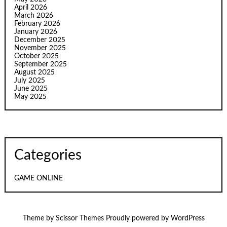
April 2026
March 2026
February 2026
January 2026
December 2025
November 2025
October 2025
September 2025
August 2025
July 2025
June 2025
May 2025
Categories
GAME ONLINE
Theme by
Scissor Themes
Proudly powered by
WordPress