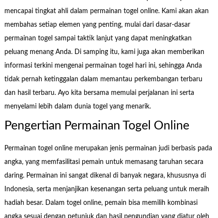
mencapai tingkat ahli dalam permainan togel online. Kami akan akan
membahas setiap elemen yang penting, mulai dari dasar-dasar
permainan togel sampai taktik lanjut yang dapat meningkatkan
peluang menang Anda. Di samping itu, kami juga akan memberikan
informasi terkini mengenai permainan togel hari ini, sehingga Anda
tidak pernah ketinggalan dalam memantau perkembangan terbaru
dan hasil terbaru. Ayo kita bersama memulai perjalanan ini serta
menyelami lebih dalam dunia togel yang menarik.
Pengertian Permainan Togel Online
Permainan togel online merupakan jenis permainan judi berbasis pada
angka, yang memfasilitasi pemain untuk memasang taruhan secara
daring. Permainan ini sangat dikenal di banyak negara, khususnya di
Indonesia, serta menjanjikan kesenangan serta peluang untuk meraih
hadiah besar. Dalam togel online, pemain bisa memilih kombinasi
angka sesuai dengan petunjuk dan hasil pengundian yang diatur oleh