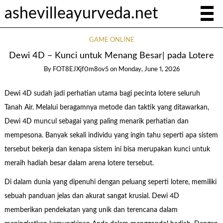
ashevilleayurveda.net
GAME ONLINE
Dewi 4D – Kunci untuk Menang Besar| pada Lotere
By
FOT8EJXjf0m8ov5
on
Monday, June 1, 2026
Dewi 4D sudah jadi perhatian utama bagi pecinta lotere seluruh
Tanah Air. Melalui beragamnya metode dan taktik yang ditawarkan,
Dewi 4D muncul sebagai yang paling menarik perhatian dan
mempesona. Banyak sekali individu yang ingin tahu seperti apa sistem
tersebut bekerja dan kenapa sistem ini bisa merupakan kunci untuk
meraih hadiah besar dalam arena lotere tersebut.
Di dalam dunia yang dipenuhi dengan peluang seperti lotere, memiliki
sebuah panduan jelas dan akurat sangat krusial. Dewi 4D
memberikan pendekatan yang unik dan terencana dalam