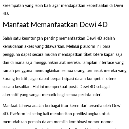
kesempatan yang lebih baik agar mendapatkan keberhasilan di Dewi
4D.
Manfaat Memanfaatkan Dewi 4D
Salah satu keuntungan penting memanfaatkan Dewi 4D adalah
kemudahan akses yang ditawarkan. Melalui platform ini, para
pengguna dapat secara mudah mendapatkan tiket lotere kapan saja
dan di mana saja menggunakan alat mereka. Tampilan interface yang
ramah pengguna memungkinkan semua orang, termasuk mereka yang
kurang terlatih, agar dapat berpartisipasi dalam kompetisi lotere
secara kesulitan. Hal ini memperkuat posisi Dewi 4D sebagai
alternatif yang sangat menarik bagi semua pecinta loteri.
Manfaat lainnya adalah berbagai fitur keren dari tersedia oleh Dewi
4D. Platform ini sering kali memberikan prediksi angka untuk
memudahkan pemain dalam memilih kombinasi nomor-nomor