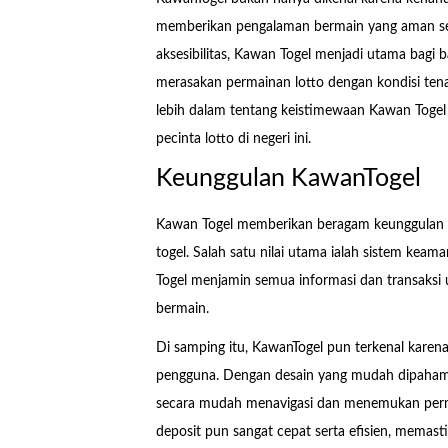
memberikan pengalaman bermain yang aman ser
aksesibilitas, Kawan Togel menjadi utama bagi
merasakan permainan lotto dengan kondisi tena
lebih dalam tentang keistimewaan Kawan Toge
pecinta lotto di negeri ini.
Keunggulan KawanTogel
Kawan Togel memberikan beragam keunggulan s
togel. Salah satu nilai utama ialah sistem kea
Togel menjamin semua informasi dan transaksi 
bermain.
Di samping itu, KawanTogel pun terkenal karen
pengguna. Dengan desain yang mudah dipaham
secara mudah menavigasi dan menemukan perma
deposit pun sangat cepat serta efisien, mema