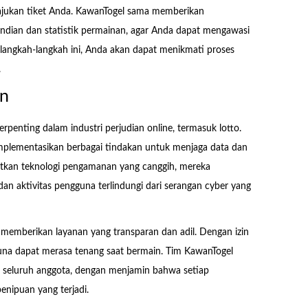
 ajukan tiket Anda. KawanTogel sama memberikan
ian dan statistik permainan, agar Anda dapat mengawasi
 langkah-langkah ini, Anda akan dapat menikmati proses
.
an
penting dalam industri perjudian online, termasuk lotto.
implementasikan berbagai tindakan untuk menjaga data dan
tkan teknologi pengamanan yang canggih, mereka
n aktivitas pengguna terlindungi dari serangan cyber yang
 memberikan layanan yang transparan dan adil. Dengan izin
guna dapat merasa tenang saat bermain. Tim KawanTogel
 seluruh anggota, dengan menjamin bahwa setiap
enipuan yang terjadi.