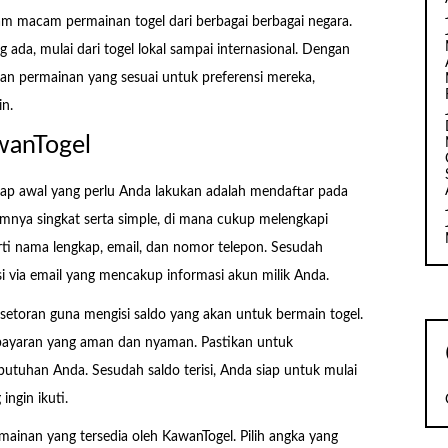
am macam permainan togel dari berbagai berbagai negara.
 ada, mulai dari togel lokal sampai internasional. Dengan
n permainan yang sesuai untuk preferensi mereka,
n.
anTogel
p awal yang perlu Anda lakukan adalah mendaftar pada
mnya singkat serta simple, di mana cukup melengkapi
rti nama lengkap, email, dan nomor telepon. Sesudah
si via email yang mencakup informasi akun milik Anda.
setoran guna mengisi saldo yang akan untuk bermain togel.
ayaran yang aman dan nyaman. Pastikan untuk
utuhan Anda. Sesudah saldo terisi, Anda siap untuk mulai
ngin ikuti.
ainan yang tersedia oleh KawanTogel. Pilih angka yang