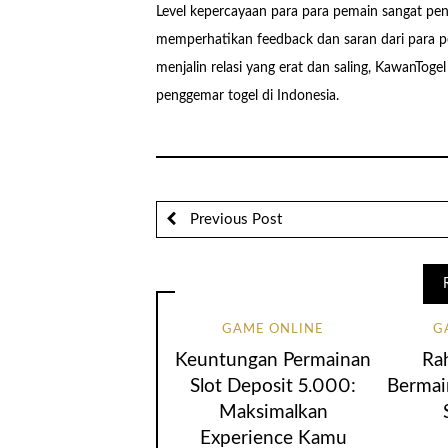
Level kepercayaan para para pemain sangat pent
memperhatikan feedback dan saran dari para 
menjalin relasi yang erat dan saling, KawanToge
penggemar togel di Indonesia.
Previous Post
GAME ONLINE
G
Keuntungan Permainan
Ra
Slot Deposit 5.000:
Berma
Maksimalkan
Experience Kamu