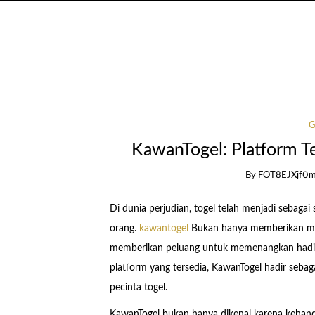
G
KawanTogel: Platform T
By
FOT8EJXjf0
Di dunia perjudian, togel telah menjadi sebaga
orang.
kawantogel
Bukan hanya memberikan met
memberikan peluang untuk memenangkan hadia
platform yang tersedia, KawanTogel hadir sebag
pecinta togel.
KawanTogel bukan hanya dikenal karena kehand