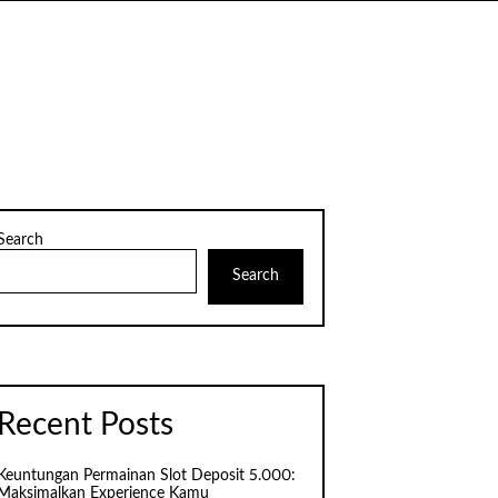
Search
Search
Recent Posts
Keuntungan Permainan Slot Deposit 5.000:
Maksimalkan Experience Kamu