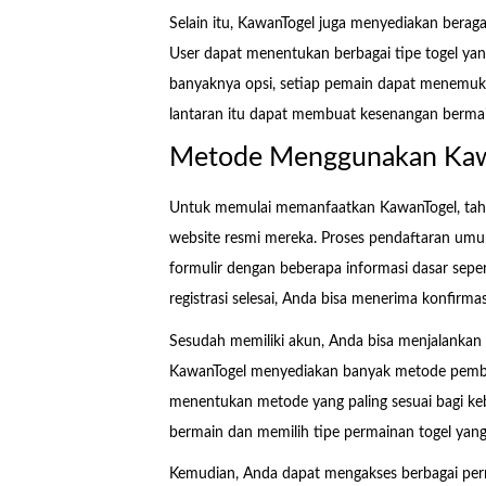
Selain itu, KawanTogel juga menyediakan berag
User dapat menentukan berbagai tipe togel yang
banyaknya opsi, setiap pemain dapat menemuka
lantaran itu dapat membuat kesenangan bermai
Metode Menggunakan Kaw
Untuk memulai memanfaatkan KawanTogel, taha
website resmi mereka. Proses pendaftaran umu
formulir dengan beberapa informasi dasar sepe
registrasi selesai, Anda bisa menerima konfirma
Sesudah memiliki akun, Anda bisa menjalankan 
KawanTogel menyediakan banyak metode pemb
menentukan metode yang paling sesuai bagi keb
bermain dan memilih tipe permainan togel yang i
Kemudian, Anda dapat mengakses berbagai perm