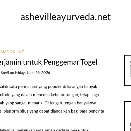
ashevilleayurveda.net
AME ONLINE
erjamin untuk Penggemar Togel
m8ov5
on
Friday, June 26, 2026
i salah satu permainan yang populer di kalangan banyak
ode yang dalam mencoba keberuntungan, tetapi juga
h yang sangat menarik. Di tengah-tengah banyaknya
ai platform situs yang dapat diandalkan bagi para pencinta
alannya, melainkan juga sebab dedikasinya untuk