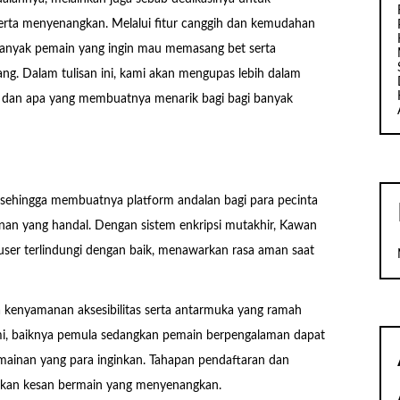
ta menyenangkan. Melalui fitur canggih dan kemudahan
 banyak pemain yang ingin mau memasang bet serta
ng. Dalam tulisan ini, kami akan mengupas lebih dalam
l dan apa yang membuatnya menarik bagi bagi banyak
ehingga membuatnya platform andalan bagi para pecinta
manan yang handal. Dengan sistem enkripsi mutakhir, Kawan
user terlindungi dengan baik, menawarkan rasa aman saat
a kenyamanan aksesibilitas serta antarmuka yang ramah
i, baiknya pemula sedangkan pemain berpengalaman dapat
inan yang para inginkan. Tahapan pendaftaran dan
stikan kesan bermain yang menyenangkan.