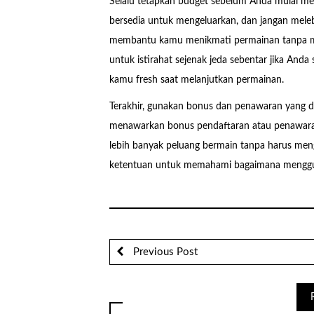
Selalu tetapkan budget sebelum Anda mulai 
bersedia untuk mengeluarkan, dan jangan meleb
membantu kamu menikmati permainan tanpa mera
untuk istirahat sejenak jeda sebentar jika And
kamu fresh saat melanjutkan permainan.
Terakhir, gunakan bonus dan penawaran yang dis
menawarkan bonus pendaftaran atau penawara
lebih banyak peluang bermain tanpa harus meng
ketentuan untuk memahami bagaimana menggun
Previous Post