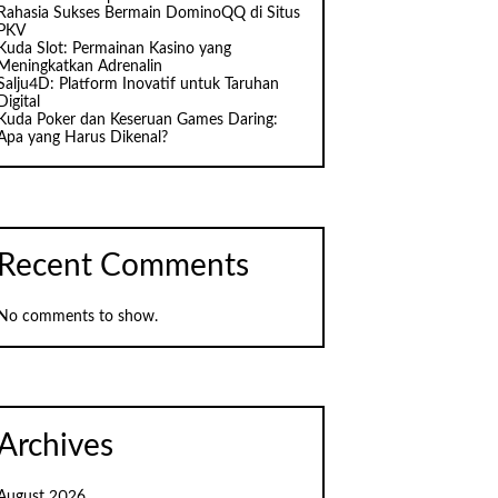
Rahasia Sukses Bermain DominoQQ di Situs
PKV
Kuda Slot: Permainan Kasino yang
Meningkatkan Adrenalin
Salju4D: Platform Inovatif untuk Taruhan
Digital
Kuda Poker dan Keseruan Games Daring:
Apa yang Harus Dikenal?
Recent Comments
No comments to show.
Archives
August 2026