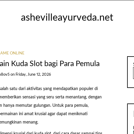
ashevilleayurveda.net
AME ONLINE
in Kuda Slot bagi Para Pemula
m8ov5
on
Friday, June 12, 2026
alah satu dari aktivitas yang mendapatkan populer di
 memberikan sensasi yang seru serta menantang, dengan
an hanya memutar gulungan. Untuk para pemula,
rmainan ini amat krusial agar dapat menikmati
kemungkinan menang.
mensi krusial dari kuda slot, dari cara dasar sampai tips