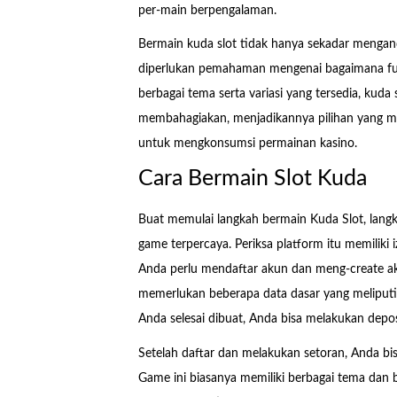
per-main berpengalaman.
Bermain kuda slot tidak hanya sekadar mengan
diperlukan pemahaman mengenai bagaimana fun
berbagai tema serta variasi yang tersedia, kud
membahagiakan, menjadikannya pilihan yang men
untuk mengkonsumsi permainan kasino.
Cara Bermain Slot Kuda
Buat memulai langkah bermain Kuda Slot, langk
game terpercaya. Periksa platform itu memiliki i
Anda perlu mendaftar akun dan meng-create ak
memerlukan beberapa data dasar yang meliputi
Anda selesai dibuat, Anda bisa melakukan depos
Setelah daftar dan melakukan setoran, Anda b
Game ini biasanya memiliki berbagai tema dan