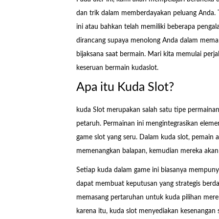
dan trik dalam memberdayakan peluang Anda. T
ini atau bahkan telah memiliki beberapa pengal
dirancang supaya menolong Anda dalam memaha
bijaksana saat bermain. Mari kita memulai perj
keseruan bermain kudaslot.
Apa itu Kuda Slot?
kuda Slot merupakan salah satu tipe permaina
petaruh. Permainan ini mengintegrasikan ele
game slot yang seru. Dalam kuda slot, pemain
memenangkan balapan, kemudian mereka akan m
Setiap kuda dalam game ini biasanya mempunyai
dapat membuat keputusan yang strategis berdas
memasang pertaruhan untuk kuda pilihan mereka
karena itu, kuda slot menyediakan kesenangan