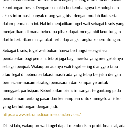
keuntungan besar. Dengan semakin berkembangnya teknologi dan
akses informasi, banyak orang yang bisa dengan mudah ikut serta
dalam permainan ini. Hal ini menjadikan togel wali sebagai bisnis yang
menjanjikan, di mana beberapa pihak dapat mengambil keuntungan
dari ketertarikan masyarakat terhadap angka-angka keberuntungan.
Sebagai bisnis, togel wali bukan hanya berfungsi sebagai asal
pendapatan bagi pemain, tetapi juga bagi mereka yang mengelolanya
sebagai penjual. Walaupun adanya wali togel sering dianggap tabu
atau ilegal di beberapa lokasi, masih ada yang tetap berjalan dengan
bermacam-macam strategi pemasaran dan kampanye untuk
menggaet partisipan. Keberhasilan bisnis ini sangat tergantung pada
pemahaman tentang pasar dan kemampuan untuk mengelola risiko
yang berhubungan dengan judi.
https://www.retromediaonline.com/services/
Di sisi lain, walaupun wali togel dapat memberikan profit finansial, ada