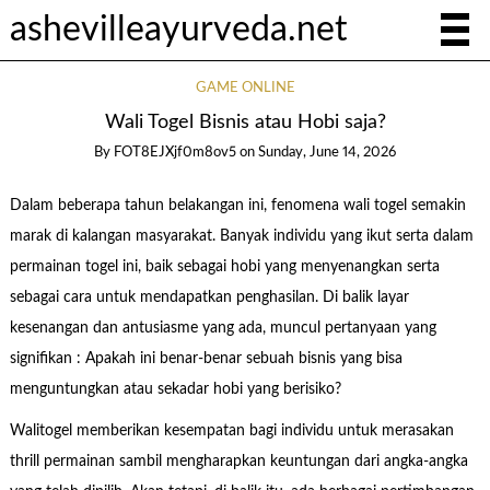
ashevilleayurveda.net
GAME ONLINE
Wali Togel Bisnis atau Hobi saja?
By
FOT8EJXjf0m8ov5
on
Sunday, June 14, 2026
Dalam beberapa tahun belakangan ini, fenomena wali togel semakin
marak di kalangan masyarakat. Banyak individu yang ikut serta dalam
permainan togel ini, baik sebagai hobi yang menyenangkan serta
sebagai cara untuk mendapatkan penghasilan. Di balik layar
kesenangan dan antusiasme yang ada, muncul pertanyaan yang
signifikan : Apakah ini benar-benar sebuah bisnis yang bisa
menguntungkan atau sekadar hobi yang berisiko?
Walitogel memberikan kesempatan bagi individu untuk merasakan
thrill permainan sambil mengharapkan keuntungan dari angka-angka