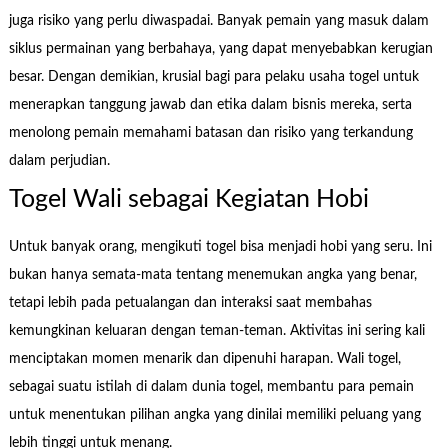
juga risiko yang perlu diwaspadai. Banyak pemain yang masuk dalam
siklus permainan yang berbahaya, yang dapat menyebabkan kerugian
besar. Dengan demikian, krusial bagi para pelaku usaha togel untuk
menerapkan tanggung jawab dan etika dalam bisnis mereka, serta
menolong pemain memahami batasan dan risiko yang terkandung
dalam perjudian.
Togel Wali sebagai Kegiatan Hobi
Untuk banyak orang, mengikuti togel bisa menjadi hobi yang seru. Ini
bukan hanya semata-mata tentang menemukan angka yang benar,
tetapi lebih pada petualangan dan interaksi saat membahas
kemungkinan keluaran dengan teman-teman. Aktivitas ini sering kali
menciptakan momen menarik dan dipenuhi harapan. Wali togel,
sebagai suatu istilah di dalam dunia togel, membantu para pemain
untuk menentukan pilihan angka yang dinilai memiliki peluang yang
lebih tinggi untuk menang.