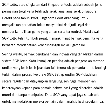
SGP Lotto, atau singkatan dari Singapore Pools, adalah sebuah jenis
permainan togel yang telah ada sejak lama lama sejak Singapura.
Berdiri pada tahun 1968, Singapore Pools dirancang untuk
mengalihkan perhatian fokus masyarakat dari judi ilegal dan
memberikan pilihan game yang aman serta terkontrol. Mulai awal,
SGP Lotto telah tumbuh pesat, menarik minat banyak pencinta yang
berharap mendapatkan keberuntungan melalui game ini.
Seiring waktu, banyak perubahan dan inovasi yang dihadirkan dalam
sistem SGP Lotto. Satu kemajuan penting adalah pengenalan metode
undian yang lebih lebih jelas dan fair, termasuk pemanfaatan teknologi
terkini dalam proses live draw SGP. Setiap undian SGP diadakan
secara reguler dan ditayangkan langsung, sehingga memberikan
kepercayaan kepada para pemain bahwa hasil yang diperoleh adalah
murni dan tanpa manipulasi. Data SGP yang tepat juga sudah ada
untuk memudahkan mereka pemain dalam analisis hasil sebelumnya.