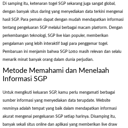
Di samping itu, ketenaran togel SGP sekarang juga sangat global,
dengan banyak situs daring yang menyediakan data terkini mengenai
hasil SGP. Para pemain dapat dengan mudah mendapatkan informasi
tentang pengeluaran SGP melalui berbagai macam platform. Dengan
perkembangan teknologi, SGP live kian populer, memberikan
pengalaman yang lebih interaktif bagi para penggemar togel.
Pembaruan ini menjamin bahwa SGP Lotto masih relevan dan selalu
menarik minat banyak orang dalam dunia perjudian.
Metode Memahami dan Menelaah
Informasi SGP
Untuk mengikuti keluaran SGP, kamu perlu mengamati berbagai
sumber informasi yang menyediakan data terupdate. Website
resminya adalah tempat yang baik dalam mendapatkan informasi
akurat mengenai pengeluaran SGP setiap harinya. Disamping itu,
banyak sekali situs online dan aplikasi yang memberikan live draw