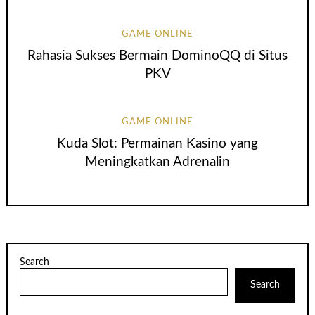
GAME ONLINE
Rahasia Sukses Bermain DominoQQ di Situs
PKV
GAME ONLINE
Kuda Slot: Permainan Kasino yang
Meningkatkan Adrenalin
Search
Search