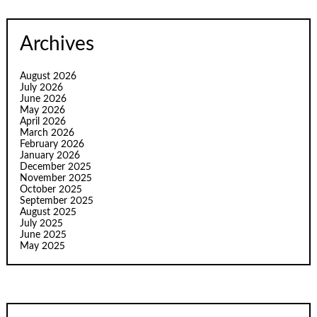
Archives
August 2026
July 2026
June 2026
May 2026
April 2026
March 2026
February 2026
January 2026
December 2025
November 2025
October 2025
September 2025
August 2025
July 2025
June 2025
May 2025