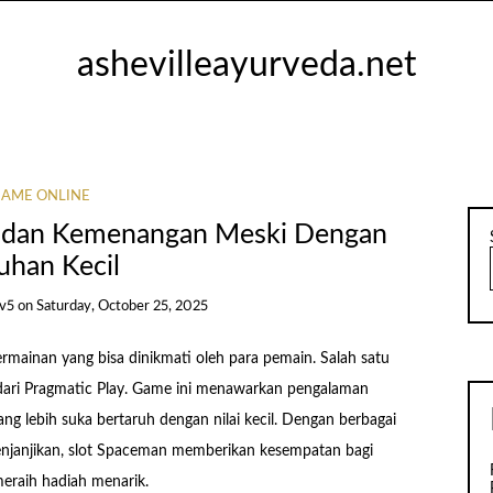
ashevilleayurveda.net
AME ONLINE
n dan Kemenangan Meski Dengan
uhan Kecil
v5
on
Saturday, October 25, 2025
ermainan yang bisa dinikmati oleh para pemain. Salah satu
dari Pragmatic Play. Game ini menawarkan pengalaman
ng lebih suka bertaruh dengan nilai kecil. Dengan berbagai
enjanjikan, slot Spaceman memberikan kesempatan bagi
meraih hadiah menarik.