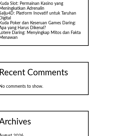
Kuda Slot: Permainan Kasino yang
Meningkatkan Adrenalin
Salju4D: Platform Inovatif untuk Taruhan
Digital
Kuda Poker dan Keseruan Games Daring:
Apa yang Harus Dikenal?
Lotere Daring: Menyingkap Mitos dan Fakta
Menawan
Recent Comments
No comments to show.
Archives
August 2026