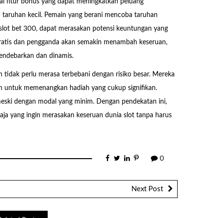
i fitur bonus yang dapat meningkatkan peluang
taruhan kecil. Pemain yang berani mencoba taruhan
n slot bet 300, dapat merasakan potensi keuntungan yang
 gratis dan pengganda akan semakin menambah keseruan,
endebarkan dan dinamis.
 tidak perlu merasa terbebani dengan risiko besar. Mereka
an untuk memenangkan hadiah yang cukup signifikan.
ski dengan modal yang minim. Dengan pendekatan ini,
saja yang ingin merasakan keseruan dunia slot tanpa harus
0
Next Post