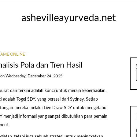
ashevilleayurveda.net
AME ONLINE
lisis Pola dan Tren Hasil
on
Wednesday, December 24, 2025
urat dan terkini adalah kunci untuk meraih keberhasilan.
i adalah Togel SDY, yang berasal dari Sydney. Setiap
tungan mereka melalui Live Draw SDY untuk mengetahui
SDY menjadi informasi yang sangat dibutuhkan para pemain
ncul.
iatan, tetapi juga sebuah strategi untuk meningkatkan