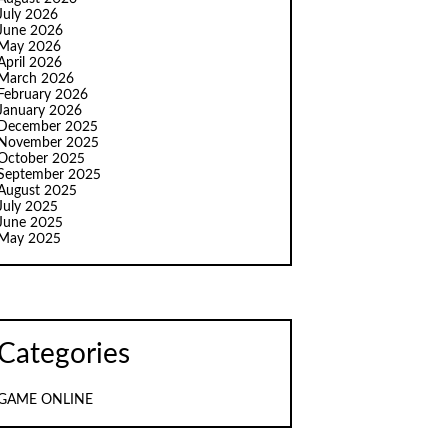
July 2026
June 2026
May 2026
April 2026
March 2026
February 2026
January 2026
December 2025
November 2025
October 2025
September 2025
August 2025
July 2025
June 2025
May 2025
Categories
GAME ONLINE