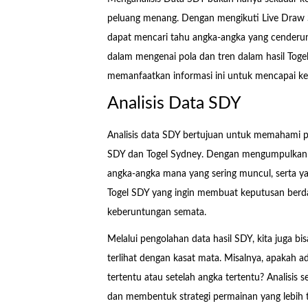
peluang menang. Dengan mengikuti Live Draw S
dapat mencari tahu angka-angka yang cenderung
dalam mengenai pola dan tren dalam hasil Toge
memanfaatkan informasi ini untuk mencapai ke
Analisis Data SDY
Analisis data SDY bertujuan untuk memahami po
SDY dan Togel Sydney. Dengan mengumpulkan dat
angka-angka mana yang sering muncul, serta ya
Togel SDY yang ingin membuat keputusan berda
keberuntungan semata.
Melalui pengolahan data hasil SDY, kita juga bi
terlihat dengan kasat mata. Misalnya, apakah ad
tertentu atau setelah angka tertentu? Analis
dan membentuk strategi permainan yang lebih 