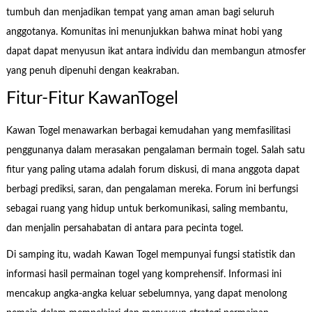
tumbuh dan menjadikan tempat yang aman aman bagi seluruh
anggotanya. Komunitas ini menunjukkan bahwa minat hobi yang
dapat dapat menyusun ikat antara individu dan membangun atmosfer
yang penuh dipenuhi dengan keakraban.
Fitur-Fitur KawanTogel
Kawan Togel menawarkan berbagai kemudahan yang memfasilitasi
penggunanya dalam merasakan pengalaman bermain togel. Salah satu
fitur yang paling utama adalah forum diskusi, di mana anggota dapat
berbagi prediksi, saran, dan pengalaman mereka. Forum ini berfungsi
sebagai ruang yang hidup untuk berkomunikasi, saling membantu,
dan menjalin persahabatan di antara para pecinta togel.
Di samping itu, wadah Kawan Togel mempunyai fungsi statistik dan
informasi hasil permainan togel yang komprehensif. Informasi ini
mencakup angka-angka keluar sebelumnya, yang dapat menolong