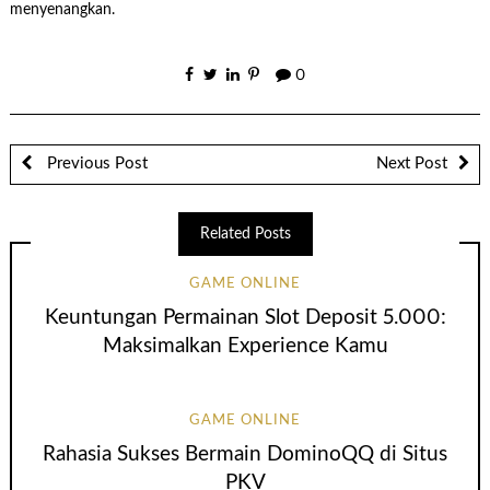
menyenangkan.
0
Previous Post
Next Post
Related Posts
GAME ONLINE
Keuntungan Permainan Slot Deposit 5.000:
Maksimalkan Experience Kamu
GAME ONLINE
Rahasia Sukses Bermain DominoQQ di Situs
PKV