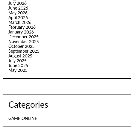
July 2026
June 2026
May 2026
April 2026
March 2026
February 2026
January 2026
December 2025
November 2025
October 2025
September 2025
August 2025
July 2025
June 2025
May 2025
Categories
GAME ONLINE