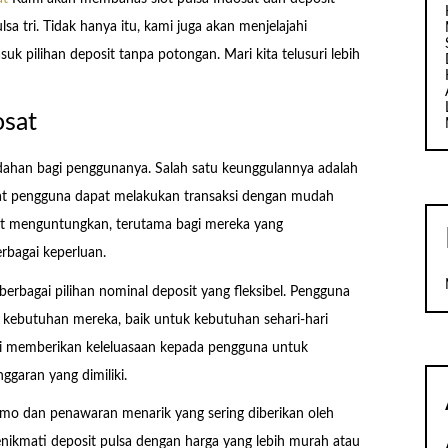
ulsa tri. Tidak hanya itu, kami juga akan menjelajahi
uk pilihan deposit tanpa potongan. Mari kita telusuri lebih
osat
ahan bagi penggunanya. Salah satu keunggulannya adalah
uat pengguna dapat melakukan transaksi dengan mudah
gat menguntungkan, terutama bagi mereka yang
bagai keperluan.
 berbagai pilihan nominal deposit yang fleksibel. Pengguna
 kebutuhan mereka, baik untuk kebutuhan sehari-hari
ni memberikan keleluasaan kepada pengguna untuk
garan yang dimiliki.
omo dan penawaran menarik yang sering diberikan oleh
nikmati deposit pulsa dengan harga yang lebih murah atau