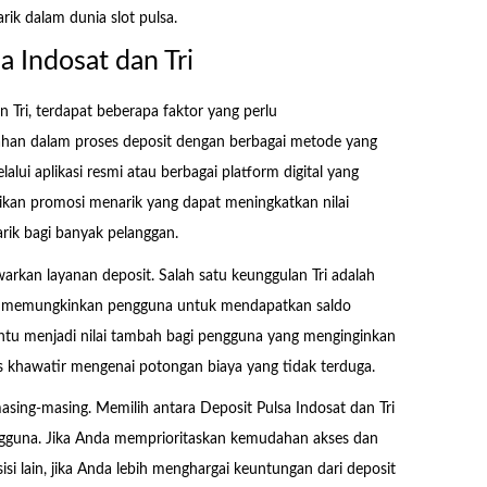
ik dalam dunia slot pulsa.
 Indosat dan Tri
 Tri, terdapat beberapa faktor yang perlu
han dalam proses deposit dengan berbagai metode yang
lui aplikasi resmi atau berbagai platform digital yang
rikan promosi menarik yang dapat meningkatkan nilai
rik bagi banyak pelanggan.
warkan layanan deposit. Salah satu keunggulan Tri adalah
ng memungkinkan pengguna untuk mendapatkan saldo
tentu menjadi nilai tambah bagi pengguna yang menginginkan
us khawatir mengenai potongan biaya yang tidak terduga.
sing-masing. Memilih antara Deposit Pulsa Indosat dan Tri
ngguna. Jika Anda memprioritaskan kemudahan akses dan
sisi lain, jika Anda lebih menghargai keuntungan dari deposit