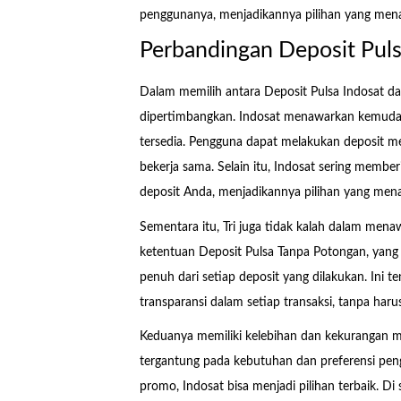
penggunanya, menjadikannya pilihan yang menar
Perbandingan Deposit Pulsa
Dalam memilih antara Deposit Pulsa Indosat dan
dipertimbangkan. Indosat menawarkan kemuda
tersedia. Pengguna dapat melakukan deposit mela
bekerja sama. Selain itu, Indosat sering membe
deposit Anda, menjadikannya pilihan yang mena
Sementara itu, Tri juga tidak kalah dalam mena
ketentuan Deposit Pulsa Tanpa Potongan, ya
penuh dari setiap deposit yang dilakukan. Ini 
transparansi dalam setiap transaksi, tanpa har
Keduanya memiliki kelebihan dan kekurangan ma
tergantung pada kebutuhan dan preferensi pe
promo, Indosat bisa menjadi pilihan terbaik. Di 