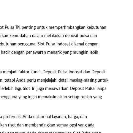
Slot Pulsa Tri, penting untuk mempertimbangkan kebutuhan
arkan kemudahan dalam melakukan deposit pulsa dan
ebutuhan pengguna. Slot Pulsa Indosat dikenal dengan
Tri hadir dengan penawaran menarik yang mungkin lebih
a menjadi faktor kunci. Deposit Pulsa Indosat dan Deposit
n, tetapi Anda perlu menjelajahi detail masing-masing untuk
erlebih lagi, Slot Tri juga menawarkan Deposit Pulsa Tanpa
 pengguna yang ingin memaksimalkan setiap rupiah yang
da preferensi Anda dalam hal layanan, harga, dan
kan riset dan membandingkan semua opsi yang ada