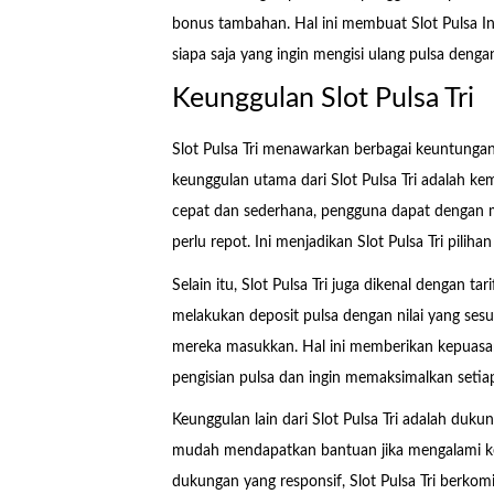
bonus tambahan. Hal ini membuat Slot Pulsa I
siapa saja yang ingin mengisi ulang pulsa denga
Keunggulan Slot Pulsa Tri
Slot Pulsa Tri menawarkan berbagai keuntungan
keunggulan utama dari Slot Pulsa Tri adalah 
cepat dan sederhana, pengguna dapat dengan m
perlu repot. Ini menjadikan Slot Pulsa Tri pili
Selain itu, Slot Pulsa Tri juga dikenal dengan 
melakukan deposit pulsa dengan nilai yang sesu
mereka masukkan. Hal ini memberikan kepuasan
pengisian pulsa dan ingin memaksimalkan setiap
Keunggulan lain dari Slot Pulsa Tri adalah duk
mudah mendapatkan bantuan jika mengalami ke
dukungan yang responsif, Slot Pulsa Tri berko