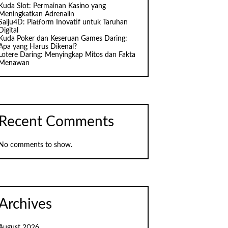
Kuda Slot: Permainan Kasino yang
Meningkatkan Adrenalin
Salju4D: Platform Inovatif untuk Taruhan
Digital
Kuda Poker dan Keseruan Games Daring:
Apa yang Harus Dikenal?
Lotere Daring: Menyingkap Mitos dan Fakta
Menawan
Recent Comments
No comments to show.
Archives
August 2026