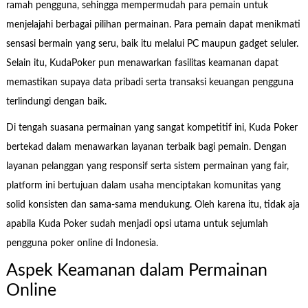
ramah pengguna, sehingga mempermudah para pemain untuk
menjelajahi berbagai pilihan permainan. Para pemain dapat menikmati
sensasi bermain yang seru, baik itu melalui PC maupun gadget seluler.
Selain itu, KudaPoker pun menawarkan fasilitas keamanan dapat
memastikan supaya data pribadi serta transaksi keuangan pengguna
terlindungi dengan baik.
Di tengah suasana permainan yang sangat kompetitif ini, Kuda Poker
bertekad dalam menawarkan layanan terbaik bagi pemain. Dengan
layanan pelanggan yang responsif serta sistem permainan yang fair,
platform ini bertujuan dalam usaha menciptakan komunitas yang
solid konsisten dan sama-sama mendukung. Oleh karena itu, tidak aja
apabila Kuda Poker sudah menjadi opsi utama untuk sejumlah
pengguna poker online di Indonesia.
Aspek Keamanan dalam Permainan
Online