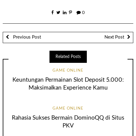
0
Previous Post
Next Post
Related Posts
GAME ONLINE
Keuntungan Permainan Slot Deposit 5.000:
Maksimalkan Experience Kamu
GAME ONLINE
Rahasia Sukses Bermain DominoQQ di Situs
PKV