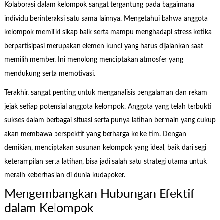
Kolaborasi dalam kelompok sangat tergantung pada bagaimana
individu berinteraksi satu sama lainnya. Mengetahui bahwa anggota
kelompok memiliki sikap baik serta mampu menghadapi stress ketika
berpartisipasi merupakan elemen kunci yang harus dijalankan saat
memilih member. Ini menolong menciptakan atmosfer yang
mendukung serta memotivasi.
Terakhir, sangat penting untuk menganalisis pengalaman dan rekam
jejak setiap potensial anggota kelompok. Anggota yang telah terbukti
sukses dalam berbagai situasi serta punya latihan bermain yang cukup
akan membawa perspektif yang berharga ke ke tim. Dengan
demikian, menciptakan susunan kelompok yang ideal, baik dari segi
keterampilan serta latihan, bisa jadi salah satu strategi utama untuk
meraih keberhasilan di dunia kudapoker.
Mengembangkan Hubungan Efektif
dalam Kelompok