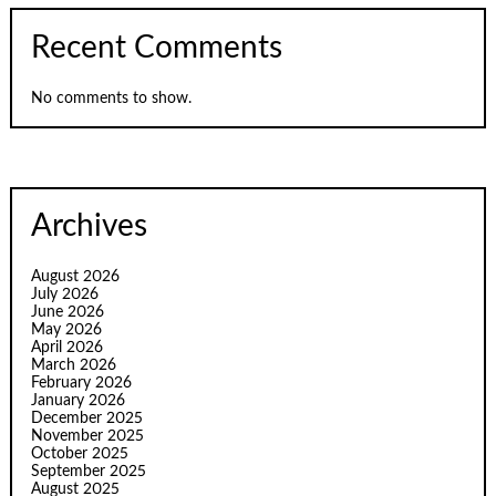
Recent Comments
No comments to show.
Archives
August 2026
July 2026
June 2026
May 2026
April 2026
March 2026
February 2026
January 2026
December 2025
November 2025
October 2025
September 2025
August 2025