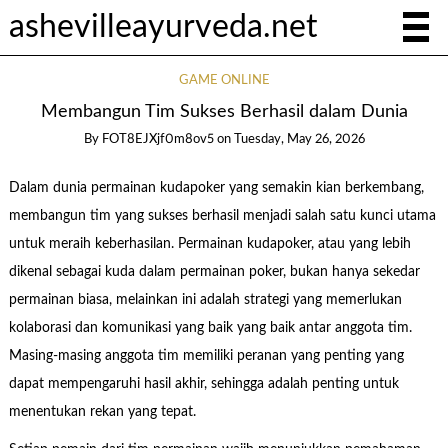
ashevilleayurveda.net
GAME ONLINE
Membangun Tim Sukses Berhasil dalam Dunia
By
FOT8EJXjf0m8ov5
on
Tuesday, May 26, 2026
Dalam dunia permainan kudapoker yang semakin kian berkembang,
membangun tim yang sukses berhasil menjadi salah satu kunci utama
untuk meraih keberhasilan. Permainan kudapoker, atau yang lebih
dikenal sebagai kuda dalam permainan poker, bukan hanya sekedar
permainan biasa, melainkan ini adalah strategi yang memerlukan
kolaborasi dan komunikasi yang baik yang baik antar anggota tim.
Masing-masing anggota tim memiliki peranan yang penting yang
dapat mempengaruhi hasil akhir, sehingga adalah penting untuk
menentukan rekan yang tepat.